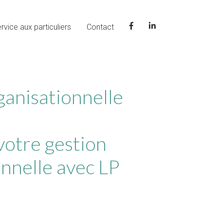
Suivez-
Suivez-
rvice aux particuliers
Contact
nous
nous
sur
sur
Facebook
LinkedIn
ganisationnelle
votre gestion
onnelle avec LP