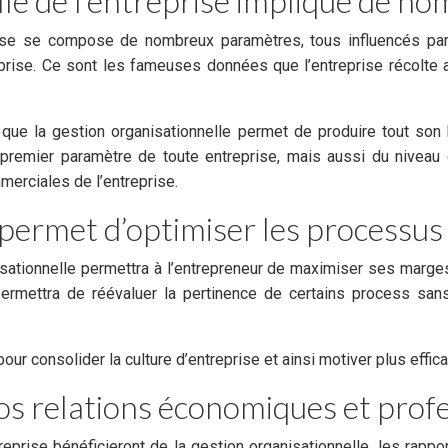
lle de l’entreprise implique de n
eprise se compose de nombreux paramètres, tous influencés pa
e prise. Ce sont les fameuses données que l’entreprise récolte 
là que la gestion organisationnelle permet de produire tout son
, premier paramètre de toute entreprise, mais aussi du nivea
merciales de l’entreprise.
 permet d’optimiser les processus
sationnelle permettra à l’entrepreneur de maximiser ses marge
ettra de réévaluer la pertinence de certains process sans 
 pour consolider la culture d’entreprise et ainsi motiver plus eff
vos relations économiques et prof
prise bénéficieront de la gestion organisationnelle, les rappor