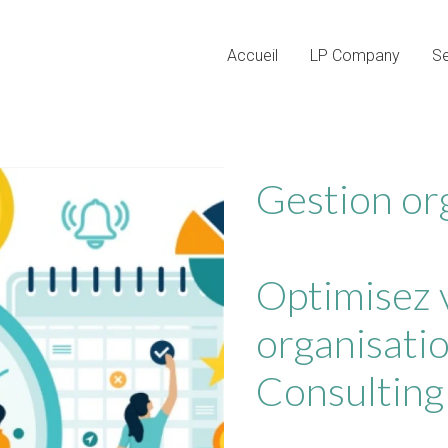
Passer
Accueil
LP Company
Se
le
menu
Gestion or
Optimisez 
organisati
Consulting