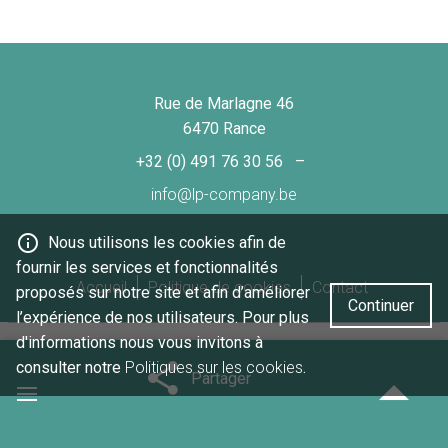
Rue de Marlagne 46
6470 Rance
+32 (0) 491 76 30 56
info@lp-company.be
Nous utilisons les cookies afin de
fournir les services et fonctionnalités
Accueil
Politique de cookies
Contact
proposés sur notre site et afin d’améliorer
Continuer
l’expérience de nos utilisateurs. Pour plus
d'informations nous vous invitons à
2026
| LP Company srl, Tous droits réservés
consulter notre
Politiques sur les cookies
.
Partager
TVA : BE 0777.715.514
Facebook
Twitter
Viadeo
Linkedin
Pinterest
Site web réalisé par
Web Solution Way